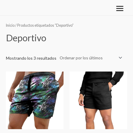
Ir
Main
al
Menu
Ordenado
contenido
por
los
Inicio
/ Productos etiquetados “Deportivo”
últimos
Deportivo
Mostrando los 3 resultados