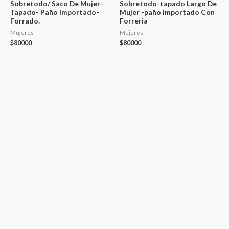
Sobretodo/ Saco De Mujer-
Sobretodo-tapado Largo De
Tapado- Paño Importado-
Mujer -paño Importado Con
Forrado.
Forreria
Mujeres
Mujeres
$
80000
$
80000