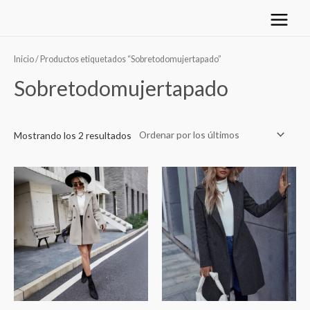
Ir
Main
al
Menu
Ordenado
contenido
por
los
Inicio
/ Productos etiquetados “Sobretodomujertapado”
últimos
Sobretodomujertapado
Mostrando los 2 resultados