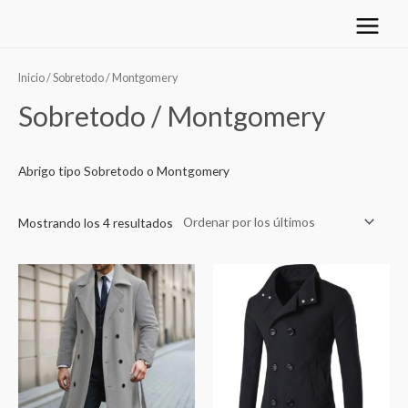
Ir
Main
al
Menu
Ordenado
contenido
por
los
Inicio
/ Sobretodo / Montgomery
últimos
Sobretodo / Montgomery
Abrigo tipo Sobretodo o Montgomery
Mostrando los 4 resultados