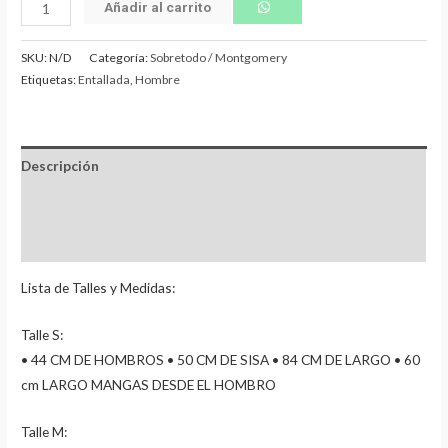
Añadir al carrito
SKU:
N/D
Categoría:
Sobretodo / Montgomery
Etiquetas:
Entallada
,
Hombre
Descripción
Información adicional
Valoraciones (0)
Lista de Talles y Medidas:
Talle S:
• 44 CM DE HOMBROS • 50 CM DE SISA • 84 CM DE LARGO • 60
cm LARGO MANGAS DESDE EL HOMBRO
Talle M: