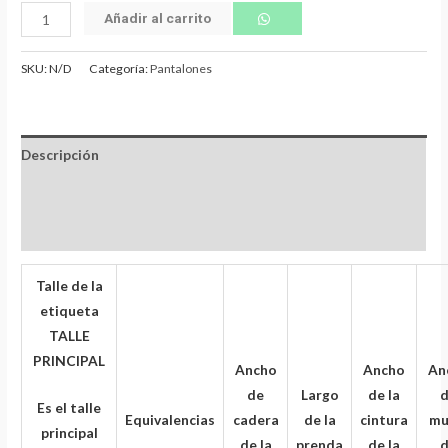
Añadir al carrito
SKU:
N/D
Categoría:
Pantalones
Descripción
Información adicional
Valoraciones (0)
Talle de la
etiqueta
TALLE
PRINCIPAL
Ancho
Ancho
An
de
Largo
de la
Es el talle
Equivalencias
cadera
de la
cintura
mu
principal
de la
prenda
de la