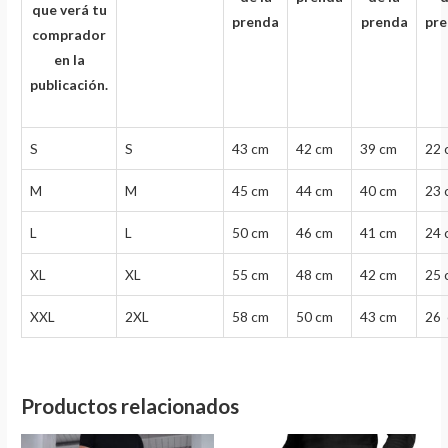
que verá tu
prenda
prenda
pr
comprador
en la
publicación.
S
S
43 cm
42 cm
39 cm
22 
M
M
45 cm
44 cm
40 cm
23 
L
L
50 cm
46 cm
41 cm
24 
XL
XL
55 cm
48 cm
42 cm
25 
XXL
2XL
58 cm
50 cm
43 cm
26
Productos relacionados